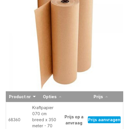
Product nr
Opties
Prijs
Kraftpapier
070 cm
Prijs op a
Prijs aanvragen
68360
breed x 350
anvraag
meter - 70