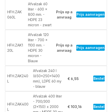
Afvalzak 60
liter - 600 x
HFH.ZAK
Prijs op a
Prijs aanvragen
800 mm. -
060L
anvraag
HDPE 23
micron - zwart
Afvalzak 120
liter - 700 x
HFH.ZAK1
1100 mm. -
Prijs op a
Prijs aanvragen
20L
HDPE 30
anvraag
micron -
Blauw
Afvalzak 240 l
HFH.ZAK240
(650×250×1400
Bestel
€ 6,55
L
mm), LDPE 60 my
- blauw
Afvalzak 400 liter
- 700/300
HFH.ZAK400
Bestel
(2x150) x 2000
€ 103,16
L
mm - MDPE 30 my