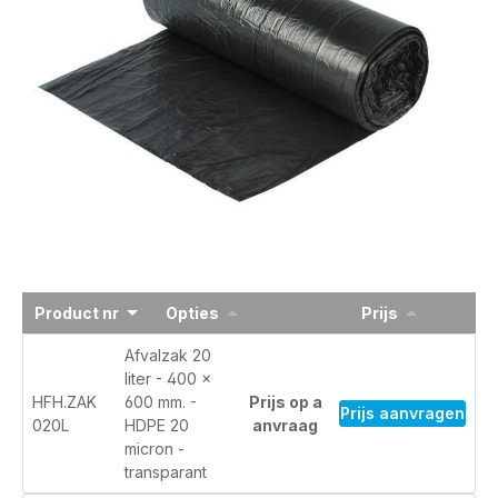
Product nr
Opties
Prijs
Afvalzak 20
liter - 400 x
HFH.ZAK
600 mm. -
Prijs op a
Prijs aanvragen
020L
HDPE 20
anvraag
micron -
transparant